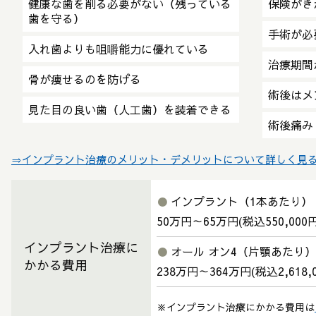
健康な歯を削る必要がない
（残っている
保険がき
歯を守る）
手術が必
入れ歯よりも咀嚼能力に優れている
治療期間
骨が痩せるのを防げる
術後はメ
見た目の良い歯（人工歯）を装着できる
術後痛み
⇒インプラント治療のメリット・デメリットについて詳しく見
●
インプラント（1本あたり）
50万円～65万円(税込550,000円
インプラント治療に
●
オール オン4（片顎あたり）
かかる費用
238万円～364万円(税込2,618,0
※インプラント治療にかかる費用は