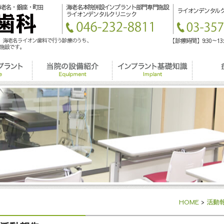
海老名・銀座・町田
海老名本院併設インプラント部門専門施設
ライオンデンタル
ライオンデンタルクリニック
は、海老名ライオン歯科で行う診療のうち、
【診療時間】9:30～13
施設です。
HOME
>
活動