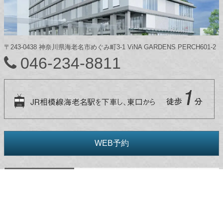
〒243-0438 神奈川県海老名市めぐみ町3-1 ViNA GARDENS PERCH601-2
046-234-8811
WEB予約
診療案内
月
火
水
木
金
土
日
9:30～13:00
●
●
-
●
●
●
-
インプラント
ホーム
電話をかける
無料相談
14:00～18:00
●
●
-
●
●
●
-