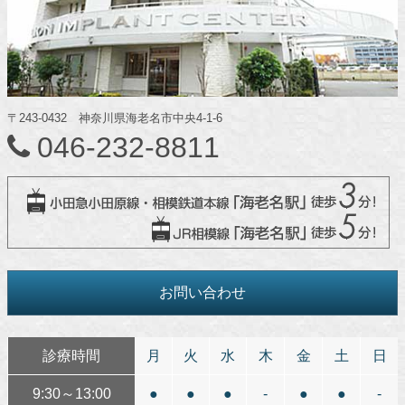
〒243-0432 神奈川県海老名市中央4-1-6
046-232-8811
お問い合わせ
診療時間
月
火
水
木
金
土
日
9:30～13:00
●
●
●
-
●
●
-