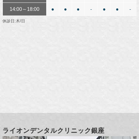
14:00～18:00
●
●
●
-
●
●
-
休診日:木/日
ライオンデンタルクリニック銀座