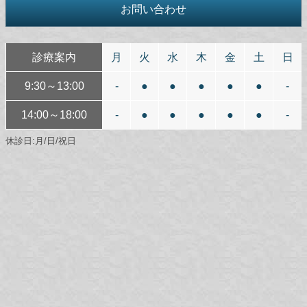
お問い合わせ
診療案内
月
火
水
木
金
土
日
9:30～13:00
-
●
●
●
●
●
-
14:00～18:00
-
●
●
●
●
●
-
休診日:月/日/祝日