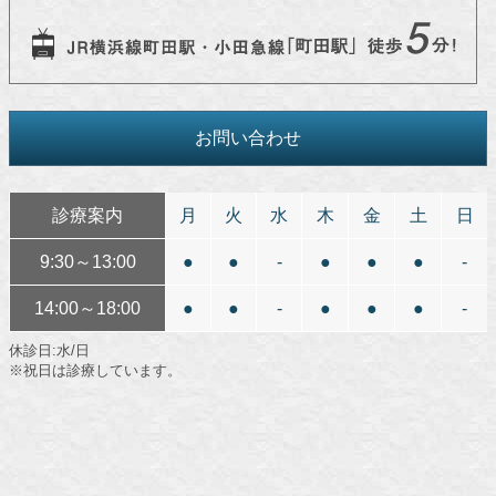
お問い合わせ
診療案内
月
火
水
木
金
土
日
9:30～13:00
●
●
-
●
●
●
-
14:00～18:00
●
●
-
●
●
●
-
休診日:水/日
※祝日は診療しています。