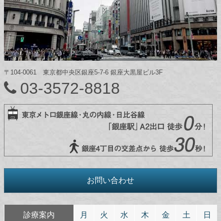
〒104-0061 東京都中央区銀座5-7-6 銀座大黒屋ビル3F
03-3572-8818
お問い合わせ
診療案内
月
火
水
木
金
土
日