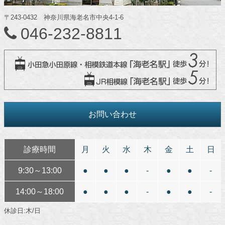
〒243-0432 神奈川県海老名市中央4-1-6
046-232-8811
お問い合わせ
診療時間
月
火
水
木
金
土
日
9:30～13:00
●
●
●
-
●
●
-
14:00～18:00
●
●
●
-
●
●
-
休診日:木/日