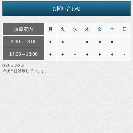
お問い合わせ
診療案内
月
火
水
木
金
土
日
9:30～13:00
●
●
-
●
●
●
-
14:00～18:00
●
●
-
●
●
●
-
休診日:水/日
※祝日は診療しています。