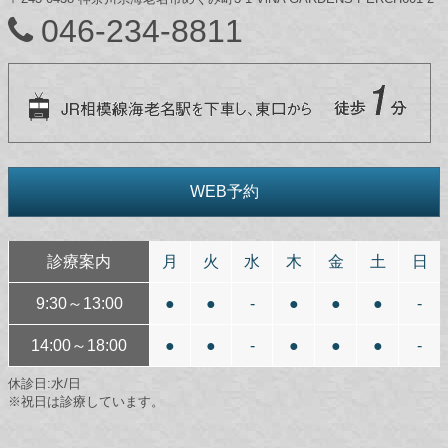
046-234-8811
WEB予約
診療案内
月
火
水
木
金
土
日
9:30～13:00
●
●
-
●
●
●
-
14:00～18:00
●
●
-
●
●
●
-
休診日:水/日
※祝日は診療しています。