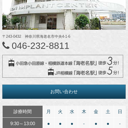
〒243-0432 神奈川県海老名市中央4-1-6
046-232-8811
お問い合わせ
診療時間
月
火
水
木
金
土
日
9:30～13:00
●
●
●
-
●
●
-