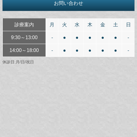
お問い合わせ
診療案内
月
火
水
木
金
土
日
9:30～13:00
-
●
●
●
●
●
-
14:00～18:00
-
●
●
●
●
●
-
休診日:月/日/祝日