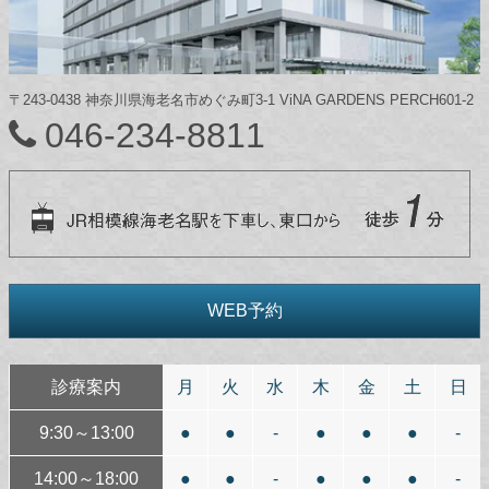
〒243-0438 神奈川県海老名市めぐみ町3-1 ViNA GARDENS PERCH601-2
046-234-8811
WEB予約
診療案内
月
火
水
木
金
土
日
9:30～13:00
●
●
-
●
●
●
-
14:00～18:00
●
●
-
●
●
●
-