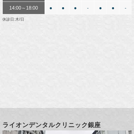
14:00～18:00
●
●
●
-
●
●
-
休診日:木/日
ライオンデンタルクリニック銀座