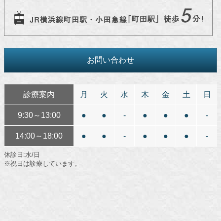
お問い合わせ
診療案内
月
火
水
木
金
土
日
9:30～13:00
●
●
-
●
●
●
-
14:00～18:00
●
●
-
●
●
●
-
休診日:水/日
※祝日は診療しています。