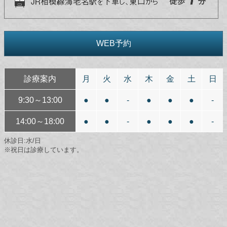
WEB予約
診療案内
月
火
水
木
金
土
日
9:30～13:00
●
●
-
●
●
●
-
14:00～18:00
●
●
-
●
●
●
-
休診日:水/日
※祝日は診療しています。