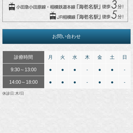
お問い合わせ
診療時間
月
火
水
木
金
土
日
9:30～13:00
●
●
●
-
●
●
-
14:00～18:00
●
●
●
-
●
●
-
休診日:木/日