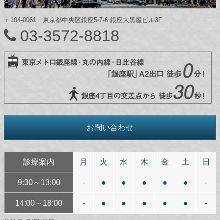
〒104-0061 東京都中央区銀座5-7-6 銀座大黒屋ビル3F
03-3572-8818
お問い合わせ
診療案内
月
火
水
木
金
土
日
9:30～13:00
-
●
●
●
●
●
-
14:00～18:00
-
●
●
●
●
●
-