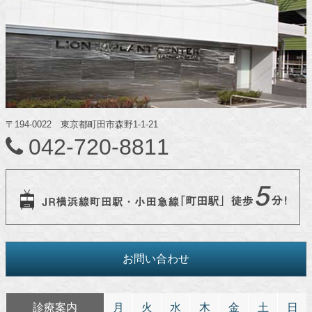
〒194-0022 東京都町田市森野1-1-21
042-720-8811
お問い合わせ
診療案内
月
火
水
木
金
土
日