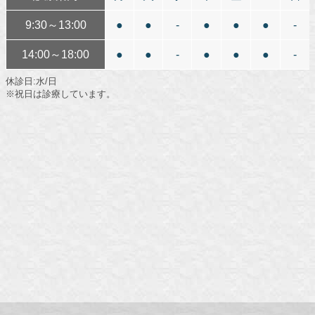
9:30～13:00
●
●
-
●
●
●
-
14:00～18:00
●
●
-
●
●
●
-
休診日:水/日
※祝日は診療しています。